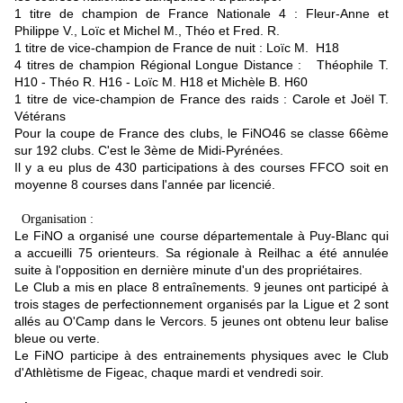
1 titre de champion de France Nationale 4 : Fleur-Anne et
Philippe V., Loïc et Michel M., Théo et Fred. R.
1 titre de vice-champion de France de nuit : Loïc M. H18
4 titres de champion Régional Longue Distance : Théophile T.
H10 - Théo R. H16 - Loïc M. H18 et Michèle B. H60
1 titre de vice-champion de France des raids : Carole et Joël T.
Vétérans
Pour la coupe de France des clubs, le FiNO46 se classe 66ème
sur 192 clubs. C'est le 3ème de Midi-Pyrénées.
Il y a eu plus de 430 participations à des courses FFCO soit en
moyenne 8 courses dans l'année par licencié.
Organisation :
Le FiNO a organisé une course départementale à Puy-Blanc qui
a accueilli 75 orienteurs. Sa régionale à Reilhac a été annulée
suite à l'opposition en dernière minute d'un des propriétaires.
Le Club a mis en place 8 entraînements. 9 jeunes ont participé à
trois stages de perfectionnement organisés par la Ligue et 2 sont
allés au O'Camp dans le Vercors. 5 jeunes ont obtenu leur balise
bleue ou verte.
Le FiNO participe à des entrainements physiques avec le Club
d'Athlètisme de Figeac, chaque mardi et vendredi soir.