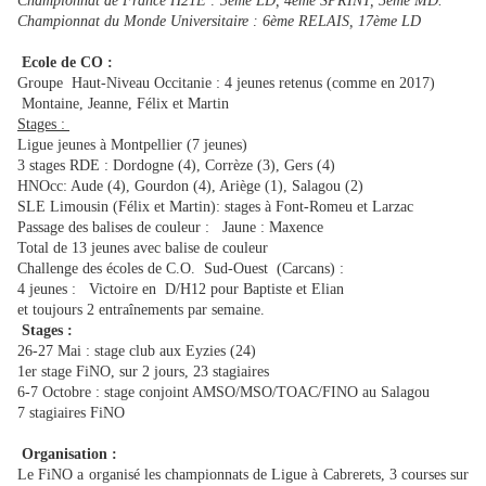
Championnat de France H21E : 3ème LD, 4ème SPRINT, 5ème MD.
Championnat du Monde Universitaire : 6ème RELAIS, 17ème LD
Ecole de CO :
Groupe Haut-Niveau Occitanie : 4 jeunes retenus (comme en 2017)
Montaine, Jeanne, Félix et Martin
Stages :
Ligue jeunes à Montpellier (7 jeunes)
3 stages RDE : Dordogne (4), Corrèze (3), Gers (4)
HNOcc: Aude (4), Gourdon (4), Ariège (1), Salagou (2)
SLE Limousin (Félix et Martin): stages à Font-Romeu et Larzac
Passage des balises de couleur : Jaune : Maxence
Total de 13 jeunes avec balise de couleur
Challenge des écoles de C.O. Sud-Ouest (Carcans) :
4 jeunes : Victoire en D/H12 pour Baptiste et Elian
et toujours 2 entraînements par semaine.
Stages :
26-27 Mai : stage club aux Eyzies (24)
1er stage FiNO, sur 2 jours, 23 stagiaires
6-7 Octobre : stage conjoint AMSO/MSO/TOAC/FINO au Salagou
7 stagiaires FiNO
Organisation :
Le FiNO a organisé les championnats de Ligue à Cabrerets, 3 courses sur