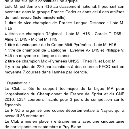
de jeune fille pour constituer une équipe.
Loïc M. est 3ème en H16 au classement national. Il poursuit son
aventure dans le groupe France Cadet et dans celui des athlètes
de haut niveau (liste ministérielle)
1 titre de vice-champion de France Longue Distance : Loïc M.
H16
4 titres de champion Régional : Loïc M. H16 - Carole T. D35 -
Aline C. D45 - Michel M. H45
1 titre de vainqueur de la Coupe Midi-Pyrénées : Loïc M. H16
4 titre de champion de Catalogne : Evelyne V.- D45 et Philippe V.
H45 en moyenne et longue distance
2 titre de champion Midi-Pyrénées UNSS : Théo R. et Loïc M.
Il y a eu plus de 220 participations à des courses FFCO soit en
moyenne 7 courses dans l'année par licencié.
Organisation :
Le Club a été le support technique de la Ligue MP pour
l'organisation du
Championnat de France de Sprint et du CNE
2010.
1234 coureurs inscrits pour 3 jours de compétition sur le
figeacois.
Le FiNO a organisé une course départementale à Nayrac qui a
accueilli 36 orienteurs.
Le Club a mis en place 7 entraînements avec une cinquantaine
de participants en septembre à Puy-Blanc.