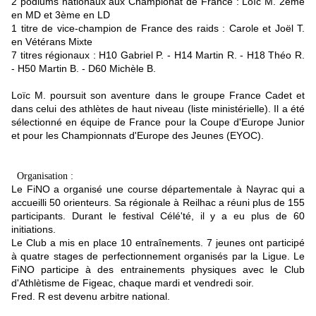
2 podiums nationaux aux Championat de France : Loïc M. 2ème
en MD et 3ème en LD
1 titre de vice-champion de France des raids : Carole et Joël T.
en Vétérans Mixte
7 titres régionaux : H10 Gabriel P. - H14 Martin R. - H18 Théo R.
- H50 Martin B. - D60 Michèle B.
Loïc M. poursuit son aventure dans le groupe France Cadet et
dans celui des athlètes de haut niveau (liste ministérielle). Il a été
sélectionné en équipe de France pour la Coupe d'Europe Junior
et pour les Championnats d'Europe des Jeunes (EYOC).
Organisation :
Le FiNO a organisé une course départementale à Nayrac qui a
accueilli 50 orienteurs. Sa régionale à Reilhac a réuni plus de 155
participants. Durant le festival Célé'té, il y a eu plus de 60
initiations.
Le Club a mis en place 10 entraînements. 7 jeunes ont participé
à quatre stages de perfectionnement organisés par la Ligue. Le
FiNO participe à des entrainements physiques avec le Club
d'Athlètisme de Figeac, chaque mardi et vendredi soir.
Fred. R est devenu arbitre national.