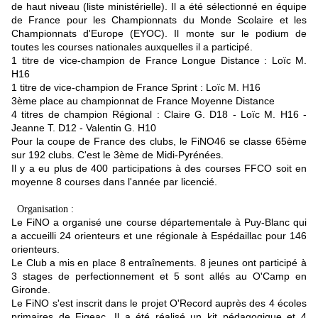
de haut niveau (liste ministérielle). Il a été sélectionné en équipe
de France pour les Championnats du Monde Scolaire et les
Championnats d'Europe (EYOC). Il monte sur le podium de
toutes les courses nationales auxquelles il a participé.
1 titre de vice-champion de France Longue Distance : Loïc M.
H16
1 titre de vice-champion de France Sprint : Loïc M. H16
3ème place au championnat de France Moyenne Distance
4 titres de champion Régional : Claire G. D18 - Loïc M. H16 -
Jeanne T. D12 - Valentin G. H10
Pour la coupe de France des clubs, le FiNO46 se classe 65ème
sur 192 clubs. C'est le 3ème de Midi-Pyrénées.
Il y a eu plus de 400 participations à des courses FFCO soit en
moyenne 8 courses dans l'année par licencié.
Organisation :
Le FiNO a organisé une course départementale à Puy-Blanc qui
a accueilli 24 orienteurs et une régionale à Espédaillac pour 146
orienteurs.
Le Club a mis en place 8 entraînements. 8 jeunes ont participé à
3 stages de perfectionnement et 5 sont allés au O'Camp en
Gironde.
Le FiNO s'est inscrit dans le projet O'Record auprès des 4 écoles
primaires de Figeac. Il a été réalisé un kit pédagogique et 4