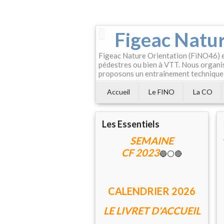
Figeac Natur
Figeac Nature Orientation (FiNO46) es
pédestres ou bien à VTT. Nous organis
proposons un entraînement technique
Accueil
Le FINO
La CO
Les Essentiels
SEMAINE
CF 2023
🔵⚪🔴
CALENDRIER 202
6
LE LIVRET D'ACCUEIL