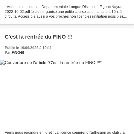
- Annonce de course - Departementale Longue Distance - Figeac Nayrac
2022-10-02.pdf le club organise une petite course ce dimanche à 10h. 5
circuits. Accessible aussi à vos proches non licenciés (initiation possible).
Jambes couvertes fortement recommandé....
C'est la rentrée du FINO !!!
Publié le 19/09/2023 à 10:11
Par
FiNO46
Viens nous rejoindre en forêt ! La licence comprend l'adhésion au club , la