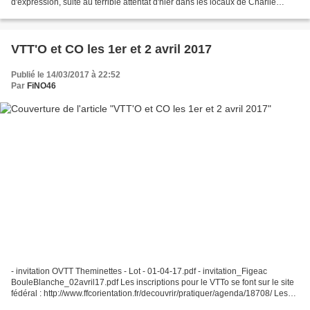
d'expression, suite au terrible attentat d'hier dans les locaux de Charlie
Hebdo. Cet article n'engage que l'auteur...
VTT'O et CO les 1er et 2 avril 2017
Publié le 14/03/2017 à 22:52
Par
FiNO46
- invitation OVTT Theminettes - Lot - 01-04-17.pdf - invitation_Figeac
BouleBlanche_02avril17.pdf Les inscriptions pour le VTTo se font sur le site
fédéral : http://www.ffcorientation.fr/decouvrir/pratiquer/agenda/18708/ Les
inscriptions pour la CO se...