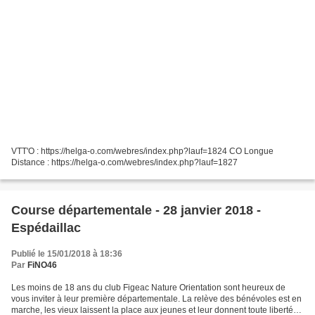
VTT'O : https://helga-o.com/webres/index.php?lauf=1824 CO Longue
Distance : https://helga-o.com/webres/index.php?lauf=1827
Course départementale - 28 janvier 2018 -
Espédaillac
Publié le 15/01/2018 à 18:36
Par
FiNO46
Les moins de 18 ans du club Figeac Nature Orientation sont heureux de
vous inviter à leur première départementale. La relève des bénévoles est en
marche, les vieux laissent la place aux jeunes et leur donnent toute liberté