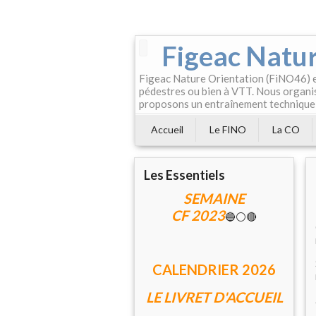
Figeac Natur
Figeac Nature Orientation (FiNO46) es
pédestres ou bien à VTT. Nous organis
proposons un entraînement technique
Accueil
Le FINO
La CO
Les Essentiels
SEMAINE
CF 2023
🔵⚪🔴
CALENDRIER 202
6
LE LIVRET D'ACCUEIL