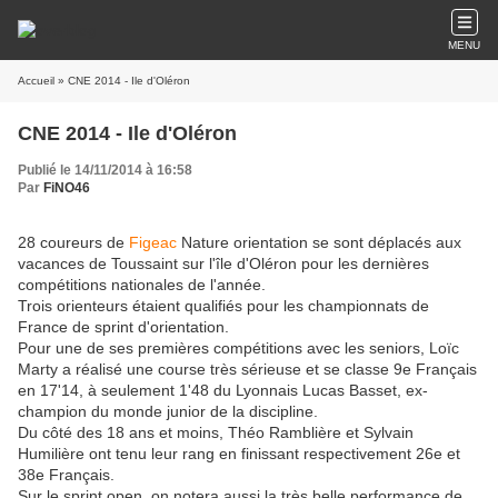
MENU
Accueil
» CNE 2014 - Ile d'Oléron
CNE 2014 - Ile d'Oléron
Publié le 14/11/2014 à 16:58
Par
FiNO46
28 coureurs de
Figeac
Nature orientation se sont déplacés aux
vacances de Toussaint sur l'île d'Oléron pour les dernières
compétitions nationales de l'année.
Trois orienteurs étaient qualifiés pour les championnats de
France de sprint d'orientation.
Pour une de ses premières compétitions avec les seniors, Loïc
Marty a réalisé une course très sérieuse et se classe 9e Français
en 17'14, à seulement 1'48 du Lyonnais Lucas Basset, ex-
champion du monde junior de la discipline.
Du côté des 18 ans et moins, Théo Ramblière et Sylvain
Humilière ont tenu leur rang en finissant respectivement 26e et
38e Français.
Sur le sprint open, on notera aussi la très belle performance de