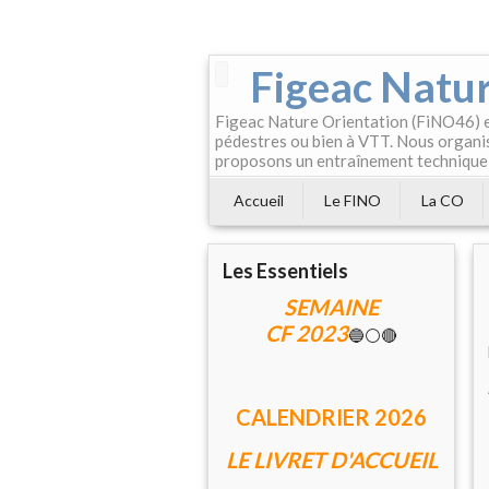
Figeac Natur
Figeac Nature Orientation (FiNO46) es
pédestres ou bien à VTT. Nous organis
proposons un entraînement technique
Accueil
Le FINO
La CO
Les Essentiels
SEMAINE
CF 2023
🔵⚪🔴
CALENDRIER 202
6
LE LIVRET D'ACCUEIL