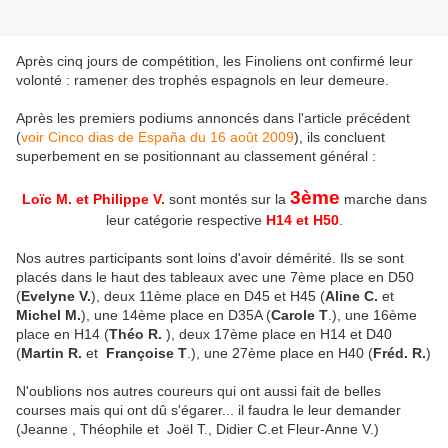
Après cinq jours de compétition, les Finoliens ont confirmé leur
volonté : ramener des trophés espagnols en leur demeure.
Après les premiers podiums annoncés dans l'article précédent
(
voir Cinco dias de España du 16 août 2009
), ils concluent
superbement en se positionnant au classement général :
3ème
Loïc M. et Philippe V.
sont montés sur la
marche dans
leur catégorie respective
H14 et H50
.
Nos autres participants sont loins d'avoir démérité. Ils se sont
placés dans le haut des tableaux avec une 7ème place en D50
(
Evelyne V.
), deux 11ème place en D45 et H45 (
Aline C.
et
Michel M.
), une 14ème place en D35A (
Carole T
.), une 16ème
place en H14 (
Théo R.
), deux 17ème place en H14 et D40
(
Martin R.
et
Françoise T
.), une 27ème place en H40 (
Fréd. R.
)
N'oublions nos autres coureurs qui ont aussi fait de belles
courses mais qui ont dû s'égarer... il faudra le leur demander
(Jeanne , Théophile et Joël T., Didier C.et Fleur-Anne V.)