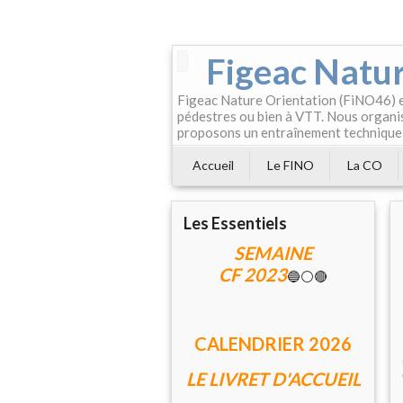
Figeac Natur
Figeac Nature Orientation (FiNO46) es
pédestres ou bien à VTT. Nous organis
proposons un entraînement technique
Accueil
Le FINO
La CO
Les Essentiels
SEMAINE
CF 2023
🔵⚪🔴
CALENDRIER 202
6
LE LIVRET D'ACCUEIL