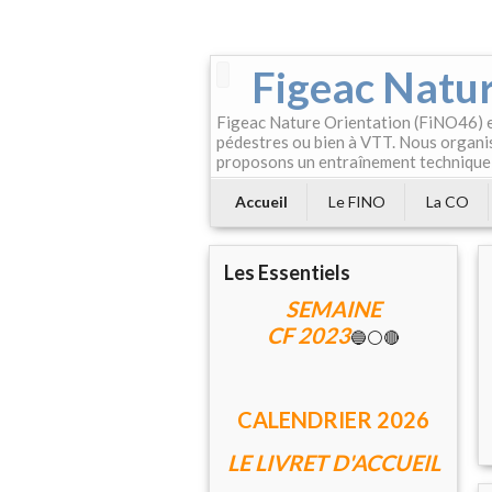
Figeac Natur
Figeac Nature Orientation (FiNO46) es
pédestres ou bien à VTT. Nous organis
proposons un entraînement technique
Accueil
Le FINO
La CO
Les Essentiels
SEMAINE
CF 2023
🔵⚪🔴
CALENDRIER 202
6
LE LIVRET D'ACCUEIL