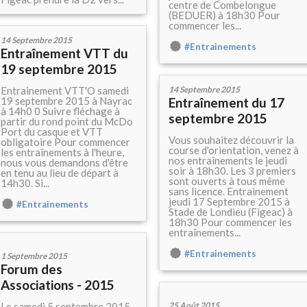
centre de Combelongue
(BEDUER) à 18h30 Pour
commencer les...
14 Septembre 2015
#Entrainements
Entraînement VTT du
19 septembre 2015
Entrainement VTT'O samedi
14 Septembre 2015
19 septembre 2015 à Nayrac
Entraînement du 17
à 14h0 0 Suivre fléchage à
septembre 2015
partir du rond point du McDo
Port du casque et VTT
Vous souhaitez découvrir la
obligatoire Pour commencer
course d'orientation, venez à
les entraînements à l'heure,
nos entraînements le jeudi
nous vous demandons d'être
soir à 18h30. Les 3 premiers
en tenu au lieu de départ à
sont ouverts à tous même
14h30. Si...
sans licence. Entrainement
jeudi 17 Septembre 2015 à
#Entrainements
Stade de Londieu (Figeac) à
18h30 Pour commencer les
entraînements...
#Entrainements
1 Septembre 2015
Forum des
Associations - 2015
Le samedi 5 septembre 2015
25 Août 2015