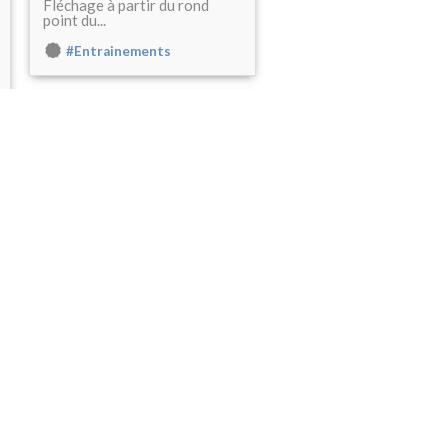
Fléchage à partir du rond
point du...
#Entrainements
7 Juillet 2015
Dédicace CéléTé
#Humour
23 Juin 2015
Département du Lot
et UNSS - 19 juin 2015
Depuis près de 10 ans, le
Comité départemental de CO
est présent à la journée de
rencontres sportives,
préparée par le Conseil
Départemental des Jeunes et
l’UNSS. Le FINO, par
l’intermédiaire de Carole,