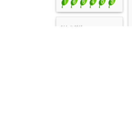
24 Août 2015
La Boussole
La manipulation d'une
boussole reste une énigme
pour beaucoup de débutant.
Pourtant son utilisation est
assez simple. Voici une
nouvelle page pour briser le
tabou. Cliquez ci-dessous.
Cap sur la Manipulation d'une
boussole
#Technique
10 Juin 2015
Figeac Raid O'Célé -
Avant course
Petit récapitulatif des
inscriptions: 100 participants