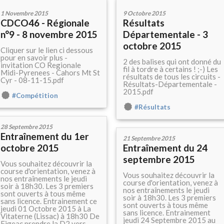
1 Novembre 2015
9 Octobre 2015
CDCO46 - Régionale
Résultats
n°9 - 8 novembre 2015
Départementale - 3
octobre 2015
Cliquer sur le lien ci dessous
pour en savoir plus -
2 des balises qui ont donné du
invitation CO Regionale
fil à tordre à certains ! ;-) Les
Midi-Pyrenees - Cahors Mt St
résultats de tous les circuits -
Cyr - 08-11-15.pdf
Résultats-Départementale -
2015.pdf
#Compétition
#Résultats
28 Septembre 2015
Entraînement du 1er
21 Septembre 2015
octobre 2015
Entraînement du 24
septembre 2015
Vous souhaitez découvrir la
course d'orientation, venez à
Vous souhaitez découvrir la
nos entraînements le jeudi
course d'orientation, venez à
soir à 18h30. Les 3 premiers
nos entraînements le jeudi
sont ouverts à tous même
soir à 18h30. Les 3 premiers
sans licence. Entrainement ce
sont ouverts à tous même
jeudi 01 Octobre 2015 à La
sans licence. Entrainement
Vitaterne (Lissac) à 18h30 De
jeudi 24 Septembre 2015 au
Figeac prendre la D2 vers...