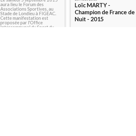
aura lieu le Forum des
Loïc MARTY -
Associations Sportives, au
Champion de France de
Stade de Londieu à FIGEAC.
Cette manifestation est
Nuit - 2015
proposée par l'Office
Intercommunal du Sport du
Loïc a été sacré CHAMPION
Grand Figeac. Ouverture au
DE FRANCE de CO de nuit en
public de 10h00 à 18h00. Le
catégorie H20 lors de la
FiNO46 y tiendra comme...
Semaine Fédérale en Corrèze.
Il court, il court... plus rien ne
#Autres manifestations
l'arrête même pas la nuit
profonde ! Peut-être qu'une
belle étoile veille sur notre
champion !
26 Juin 2015
#Résultats
CéléTé 2015 - FiNO
toujours !
Le Célé sera en fête du 3 au 6
19 Juin 2015
juillet 2015 ! ENTREE LIBRE
Figeac Raid O'Célé -
Des activités sur l'eau, dans
l'eau, sur terre et dans les airs
Résultats et Photos
! Pour les petits, pour les
grands, pour tous ! Venez
Retrouvez tous les résultats
nous rejoindre le dimanche
et toutes les photos de ce
pour un sprint urbain ou une
premier superbe raid
initiation dans notre...
figeacois sur :