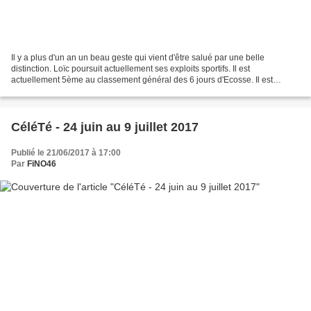
Il y a plus d'un an un beau geste qui vient d'être salué par une belle
distinction. Loïc poursuit actuellement ses exploits sportifs. Il est
actuellement 5ème au classement général des 6 jours d'Ecosse. Il est
accompagné par une petite équipe de finoliens...
CéléTé - 24 juin au 9 juillet 2017
Publié le 21/06/2017 à 17:00
Par
FiNO46