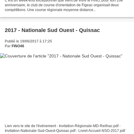
C'est un week-end exceptionnel que vient de vivre le FiNO, pour son 20e
anniversaire, le club de course d'orientation de Figeac organisait deux
compétitions. Une course régionale moyenne distance...
2017 - Nationale Sud Ouest - Quissac
Publié le 19/06/2017 à 17:25
Par
FiNO46
Lien vers le site de l'événement - Invitation-Régionale-MD-Reilhac.pdf -
Invitation-Nationale-Sud-Ouest-Quissac.pdf - Livret-Accueil-NSO-2017.pdf