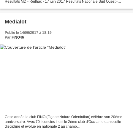
Résultats MD - Reilhac - 17 juin 2017 Résultats Nationale Sud Ouest -
Quissac - 18 juin 2017 Album Photos...
Medialot
Publié le 14/06/2017 à 18:19
Par
FiNO46
Cette année le club FiNO (Figeac Nature Orientation) célèbre son 20ème
anniversaire. Avec 70 licenciés il est le 2ème club d'Occitanie dans cette
discipline et évolue en nationale 2 au champ...