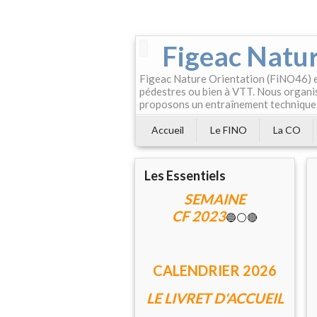
Figeac Natur
Figeac Nature Orientation (FiNO46) es
pédestres ou bien à VTT. Nous organis
proposons un entraînement technique
Accueil
Le FINO
La CO
Les Essentiels
SEMAINE
CF 2023
🔵⚪🔴
CALENDRIER 202
6
LE LIVRET D'ACCUEIL