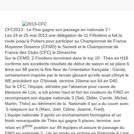
CFC2013 : Le Fino gagne son passage en nationale 2 !
Les 24 et 25 mai 2013 une délégation de 11 FiNoliens a fait la
route jusqu’à Poitiers pour participer au Championnat de France
Moyenne Distance (CFMD) le Samedi et le Championnat de
France des Clubs (CFC) le Dimanche.
Sur le CFMD, 2 Finoliens terminent dans le top 10 : Théo en H18
confirme ses excellents résultats de début de saison et se place 6
ième sur 88 parmi la fine fleur de l’orientation française ; Carole,
certainement inspirée par le terrain glissant qu’elle avait côtoyé le
WE précédent sur O’bivwak, termine 10ieme sur 64 en D40.
Sur le CFC, l’équipe, attristée par l’absence pour cause de
blessure de Loïc, a sût porter haut et fort les couleurs du FiNO en
recomposant son équipe nationale 3 (Seb, Didier, Carole, Michel,
Martin, Théo) au détriment de la Nationale 4 qui a du courir avec
5 relayeurs sur 6 (Marc, Joël, Céline, Jeanne, Fred).
L’équipe nationale 3 après un enchainement homogène et un
finish remarquable de Théo qui gagne 5 places, termine son
ième
relais en 8
position sur 49 équipes et assure le passage du
FiNO en nationale 2 : Un an après sa victoire en Nationale 4 c’est